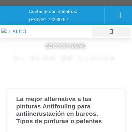
Contacte con nosotros:
(+34) 91 742 30 57
SECTOR NAVAL
DIVISIÓN NAVAL
DIVISIÓN INDUSTRIAL
EL BLOG DE LLALCO
La mejor alternativa a las
pinturas Antifouling para
antiincrustación en barcos.
Tipos de pinturas o patentes