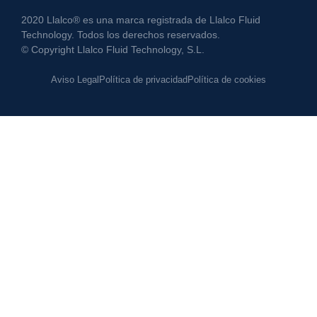
2020 Llalco® es una marca registrada de Llalco Fluid
Technology. Todos los derechos reservados.
© Copyright Llalco Fluid Technology, S.L.
Aviso Legal
Política de privacidad
Política de cookies