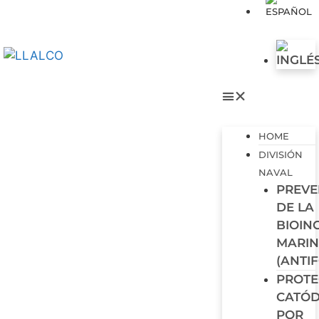
HOME
DIVISIÓN
NAVAL
PREVE
DE LA
BIOIN
MARI
(ANTI
PROTE
CATÓD
POR