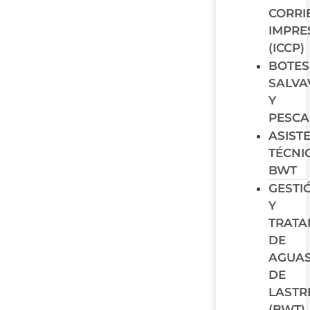
CORRI
IMPRE
(ICCP)
BOTES
SALVA
Y
PESCA
ASIST
TÉCNI
BWT
GESTI
Y
TRATA
DE
AGUA
DE
LASTR
(BWT)