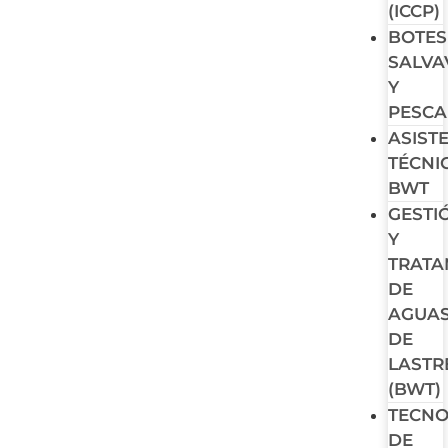
(ICCP)
BOTES
SALVA
Y
PESCA
ASIST
TÉCNI
BWT
GESTI
Y
TRATA
DE
AGUA
DE
LASTR
(BWT)
TECNO
DE