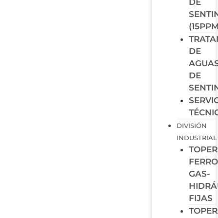
DE
SENTI
(15PPM
TRATA
DE
AGUA
DE
SENTI
SERVI
TÉCNI
DIVISIÓN
INDUSTRIAL
TOPER
FERRO
GAS-
HIDRÁ
FIJAS
TOPER