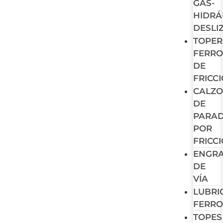
GAS-
HIDRÁ
DESLI
TOPER
FERRO
DE
FRICC
CALZO
DE
PARA
POR
FRICC
ENGR
DE
VÍA
LUBRI
FERRO
TOPES