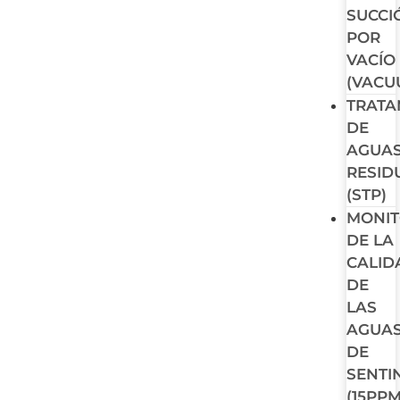
SUCCI
POR
VACÍO
(VACU
TRATA
DE
AGUA
RESID
(STP)
MONI
DE LA
CALID
DE
LAS
AGUA
DE
SENTI
(15PPM