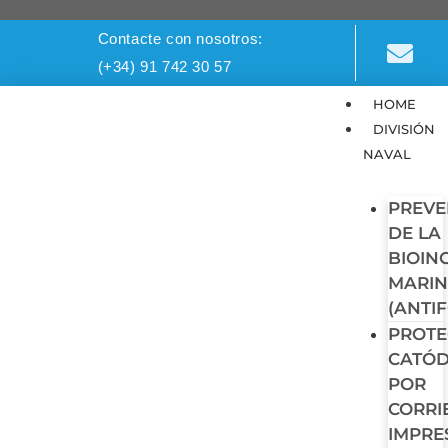
Contacte con nosotros:
(+34) 91 742 30 57
HOME
DIVISIÓN
NAVAL
PREVE
DE LA
BIOIN
MARI
(ANTI
PROTE
CATÓD
POR
CORRI
IMPRE