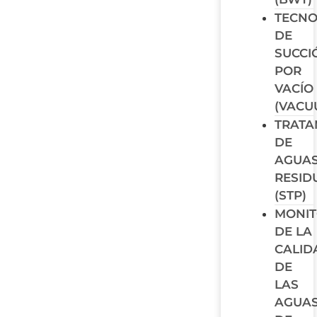
TECNO
DE
SUCCI
POR
VACÍO
(VACU
TRATA
DE
AGUA
RESID
(STP)
MONI
DE LA
CALID
DE
LAS
AGUA