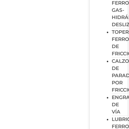
FERRO
GAS-
HIDRÁ
DESLI
TOPER
FERRO
DE
FRICC
CALZO
DE
PARA
POR
FRICC
ENGR
DE
VÍA
LUBRI
FERRO