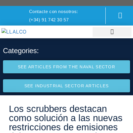
Contacte con nosotros:
(+34) 91 742 30 57
DIVISIÓN NAVAL
DIVISIÓN INDUSTRIAL
Categories:
SEE ARTICLES FROM THE NAVAL SECTOR
SEE INDUSTRIAL SECTOR ARTICLES
Los scrubbers destacan
como solución a las nuevas
restricciones de emisiones